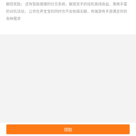
翻倍奖励； 还有智能便捷的社交系统，解放双手的挂机离线收益，激爽丰富
的对抗活动， 让你在养宝宝的同时也不会枯燥无聊，有端游有手游满足你的
各种需求
领取