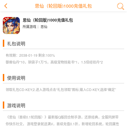
思仙（轮回版)1000充值礼包
思仙（轮回版)1000充值礼包
所属游戏 ：
思仙
礼包说明
有效期：2038-01-19 剩余:
100%
御兽仙丹*10，铜袋子1万*5，高级宠物技能书*1，1.5倍经验丹*2
使用说明
领取礼包CD-KEY;2.进入游戏点击“礼包领取”图标,输入CD-KEY,选择“确定”
游戏说明
《思仙（首续0.1轮回版）》最新版Q版回合制手游，还原经典，全服同屏带
你快乐社交， 游戏登录就送满V，首续充值0.1折，新增轮回系统，轮回属性